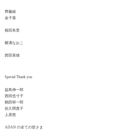
齊藤綾
金子葵
植田朱里
横溝なおこ
西田英雄
Special Thank you
益島伸一郎
西田也寸子
鶴田研一郎
佐久間貴子
上原悠
ADAN の全ての皆さま