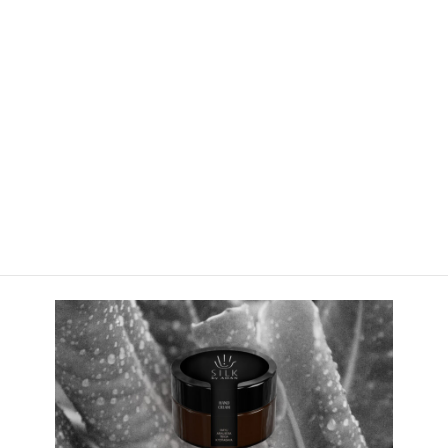
HANDS ON TRIAL (ABOUT 5 DAYS) >>
ハンズ オン トライアル（約5日分）
（クレンジングマッサージクリーム）14g（2g×7包）
（トリートメント＆オフ）10g（2g×5包）
（スリー レイヤー ローション）7.5ml （1.5
ml×5包
）
¥2,500（税抜）